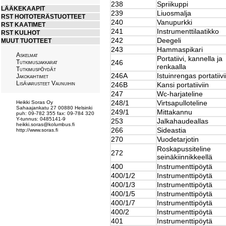
238
Spriikuppi
LÄÄKEKAAPIT
239
Liuosmalja
RST HOITOTERÄSTUOTTEET
240
Vanupurkki
RST KAATIMET
241
Instrumenttilaatikko
RST KULHOT
242
Deegeli
MUUT TUOTTEET
243
Hammaspikari
Askelmat
Portatiivi, kannella ja
Tutkimusjakkarat
246
renkaalla
Tutkimusp
yd
t
Ö
Ä
246A
Istuinrengas portatiivi
Jakokaihtimet
Lis
varusteet Vaunuihin
Ä
246B
Kansi portatiiviin
247
Wc-harjateline
248/1
Virtsapulloteline
Heikki Soras Oy
Sahaajankatu 27 00880 Helsinki
249/1
Mittakannu
puh: 09-782 355 fax: 09-784 320
Y-tunnus: 0485141-9
253
Jalkahaudeallas
heikki.soras@kolumbus.fi
266
Sideastia
http://www.soras.fi
270
Vuodetarjotin
Roskapussiteline
272
seinäkiinnikkeellä
400
Instrumenttipöytä
400/1/2
Instrumenttipöytä
400/1/3
Instrumenttipöytä
400/1/5
Instrumenttipöytä
400/1/7
Instrumenttipöytä
400/2
Instrumenttipöytä
401
Instrumenttipöytä