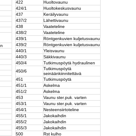
422
Huoltovaunu
424/1
Huoltokeskusvaunu
437
Keräilyvaunu
437/2
Lähettivaunu
438
Vaateteline
438/2
Vaateteline
439/1
Röntgenkuvien kuljetusvaunu
439/2
Röntgenkuvien kuljetusvaunu
in
440/1
Yleisvaunu
440/3
Säkkivaunu
450/4
Tutkimuspöytä hydraulinen
Tutkimuspöytä
450/6
seinäänkiinnitettävä
451
Tutkimuspöytä
451/1
Askelma
451/2
Askelma
453
Vaunu ster.puk. varten
453/1
Vaunu ster.puk. varten
454/1
Nesteensiirtoteline
455/1
Jakokaihdin
455/2
Jakokaihdin
455/3
Jakokaihdin
500
Rst kulho