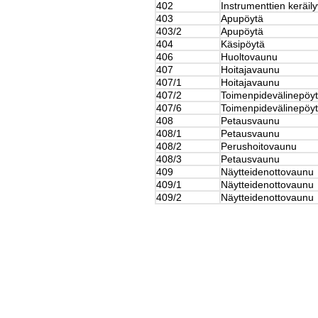
402
Instrumenttien keräil
403
Apupöytä
403/2
Apupöytä
404
Käsipöytä
406
Huoltovaunu
407
Hoitajavaunu
407/1
Hoitajavaunu
407/2
Toimenpidevälinepöy
407/6
Toimenpidevälinepöy
408
Petausvaunu
408/1
Petausvaunu
408/2
Perushoitovaunu
408/3
Petausvaunu
409
Näytteidenottovaunu
409/1
Näytteidenottovaunu
409/2
Näytteidenottovaunu