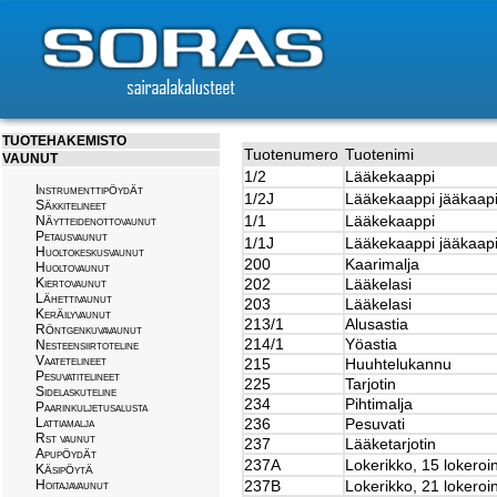
TUOTEHAKEMISTO
Tuotenumero
Tuotenimi
VAUNUT
1/2
Lääkekaappi
Instrumenttip
yd
t
Ö
Ä
1/2J
Lääkekaappi jääkaapi
S
kkitelineet
Ä
1/1
Lääkekaappi
N
ytteidenottovaunut
Ä
Petausvaunut
1/1J
Lääkekaappi jääkaapi
Huoltokeskusvaunut
200
Kaarimalja
Huoltovaunut
Kiertovaunut
202
Lääkelasi
L
hettivaunut
Ä
203
Lääkelasi
Ker
i
lyvaunut
Ä
213/1
Alusastia
R
ntgenkuvavaunut
Ö
214/1
Yöastia
Nesteensiirtoteline
Vaatetelineet
215
Huuhtelukannu
Pesuvatitelineet
225
Tarjotin
Sidelaskuteline
234
Pihtimalja
Paarinkuljetusalusta
Lattiamalja
236
Pesuvati
Rst vaunut
237
Lääketarjotin
Apup
yd
t
Ö
Ä
237A
Lokerikko, 15 lokeroi
K
sip
yt
Ä
Ö
Ä
Hoitajavaunut
237B
Lokerikko, 21 lokeroi