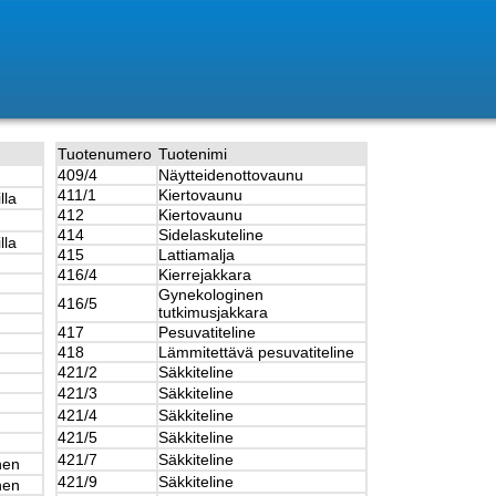
Tuotenumero
Tuotenimi
409/4
Näytteidenottovaunu
411/1
Kiertovaunu
lla
412
Kiertovaunu
414
Sidelaskuteline
lla
415
Lattiamalja
416/4
Kierrejakkara
Gynekologinen
416/5
tutkimusjakkara
417
Pesuvatiteline
418
Lämmitettävä pesuvatiteline
421/2
Säkkiteline
421/3
Säkkiteline
421/4
Säkkiteline
421/5
Säkkiteline
421/7
Säkkiteline
nen
421/9
Säkkiteline
nen